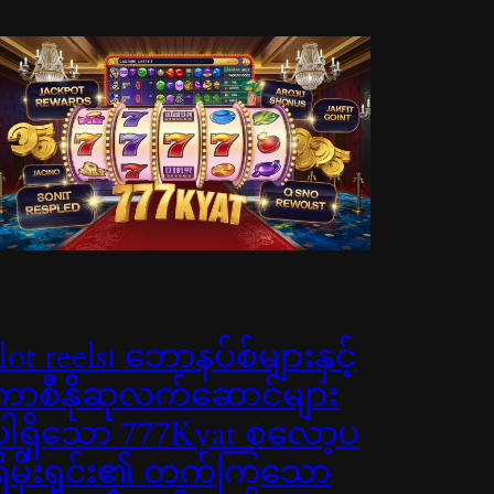
slot reels၊ ဘောနပ်စ်များနှင့်
ကာစီနိုဆုလက်ဆောင်များ
ပါရှိသော 777Kyat စလော့ပ
ရိုမိုးရှင်း၏ တက်ကြွသော