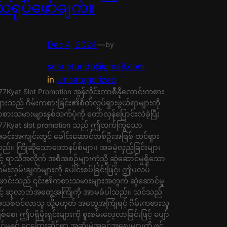
သရုပ်ဖော်ချက်။
Dec 4, 2024
—
by
scarletundo@gmail.com
in
Uncategorized
77Kyat Slot Promotion အွန်လိုင်းကာစီနိုလောင်းကစား
ျားသည် ဂိမ်းကစားခြင်း၏စိတ်လှုပ်ရှားဖွယ်ရာများကို
စားသမားများနှစ်သက်ပုံကို တော်လှန်ပြောင်းလဲခဲ့ပြီး
77Kyat slot promotion သည် ဤတက်ကြွသော
ခင်းအကျင်းတွင် ခေါင်းဆောင်တစ်ဦးအဖြစ် ထင်ရှား
ည်။ ကြိုဆိုသောဘောနပ်စ်များ၊ အခမဲ့လှည့်ခြင်းများ
ှင့် ရာသီအလိုက် အစီအစဉ်များကဲ့သို့ ဆွဲဆောင်မှုရှိသော
မ်းလှမ်းချက်များကို ပေါင်းစပ်ခြင်းဖြင့်၊ ဤပလပ်
ောင်းသည် ၎င်း၏ကစားသမားများအတွက် ဆွဲဆောင်မှု
ှင့် ဆုလာဘ်အတွေ့အကြုံကို အာမခံပါသည်။ သင်သည်
သစ်ဝင်လာသူ သို့မဟုတ် အတွေ့အကြုံရင့် ဂိမ်းကစားသူ
ြစ်စေ၊ ဤပရိုမိုးရှင်းများကို စူးစမ်းလေ့လာခြင်းဖြင့် ပျော်
ွှင်မှုနှင့် ငွေကြေးဆိုင်ရာ အဆုံးမဲ့အခွင့်အရေးများကို ဖွင့်