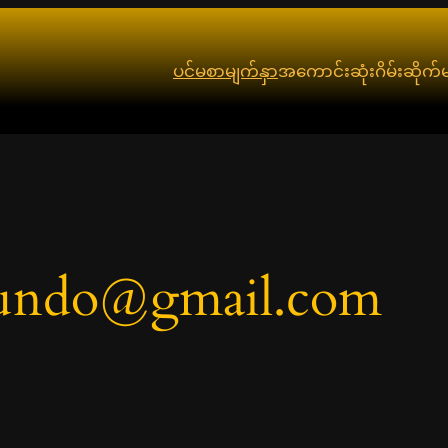
ပင်မစာမျက်နှာ
အကောင်းဆုံးဂိမ်းဆိုက်မ
etundo@gmail.com