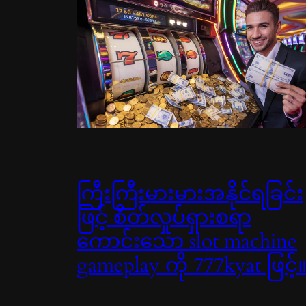
ကြီးကြီးမားမားအနိုင်ရခြင်း
ဖြင့် စိတ်လှုပ်ရှားစရာ
ကောင်းသော slot machine
gameplay ကို 777kyat ဖြင့်