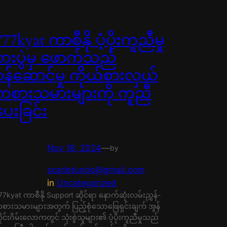
777kyat ကာစီနို ပံ့ပိုးကူညီမှု
စားပွဲမှ ဖောက်သည်
ဝန်ဆောင်မှု ကိုယ်စားလှယ်
ကစားသမားများကို ကူညီ
ပေးခြင်း
Nov 18, 2024
—
by
scarletundo@gmail.com
in
Uncategorized
77kyat ကာစီနို Support ဆိုင်ရာ နောက်ဆုံးလမ်းညွှန်-
စားသမားများအတွက် ပြည့်စုံသောဖြေရှင်းချက် အွန်
ိုင်းဂိမ်းလောကတွင် သုံးစွဲသူများ၏ ပံ့ပိုးကူညီမှုသည်