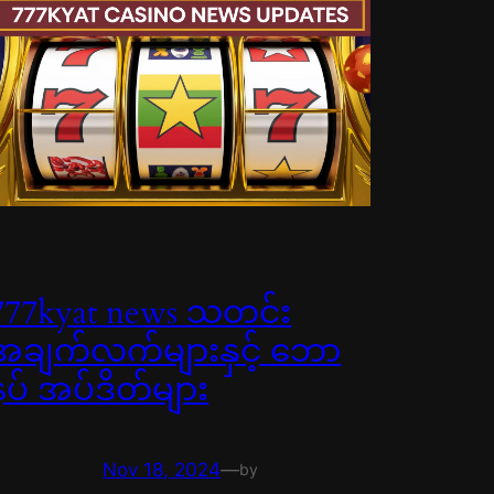
777kyat news သတင်း
အချက်လက်များနှင့် ဘော
နပ် အပ်ဒိတ်များ
Nov 18, 2024
—
by