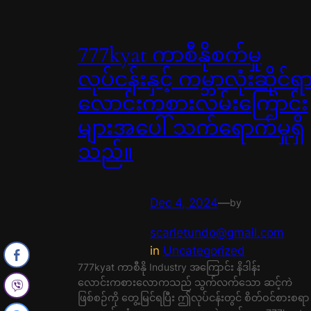
777kyat ကာစီနိုစက်မှု
လုပ်ငန်းနှင့် ကမ္ဘာလုံးဆိုင်ရ
လောင်းကစားလမ်းကြောင်း
များအပေါ် သက်ရောက်မှုရှိ
သည်။
Dec 4, 2024
—
by
scarletundo@gmail.com
in
Uncategorized
777kyat ကာစီနို Industry အကြောင်း နိဒါန်း
လောင်းကစားလောကသည် သွက်လက်သော ဆင့်ကဲ
ဖြစ်စဉ်ကို တွေ့မြင်ရပြီး ဤလုပ်ငန်းတွင် စိတ်ဝင်စားစရာ