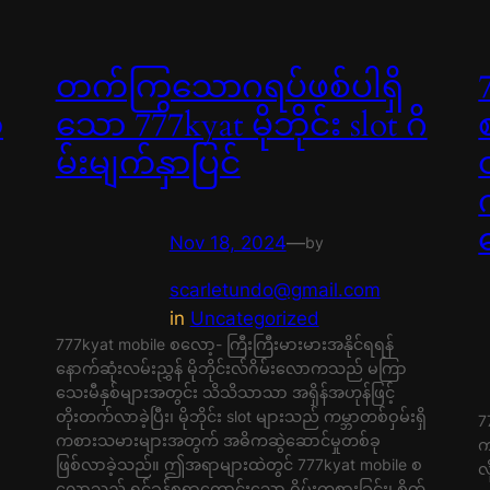
တက်ကြွသောဂရပ်ဖစ်ပါရှိ
ာ
သော 777kyat မိုဘိုင်း slot ဂိ
မ်းမျက်နှာပြင်
Nov 18, 2024
—
by
scarletundo@gmail.com
in
Uncategorized
777kyat mobile စလော့- ကြီးကြီးမားမားအနိုင်ရရန်
နောက်ဆုံးလမ်းညွှန် မိုဘိုင်းလ်ဂိမ်းလောကသည် မကြာ
သေးမီနှစ်များအတွင်း သိသိသာသာ အရှိန်အဟုန်ဖြင့်
တိုးတက်လာခဲ့ပြီး၊ မိုဘိုင်း slot များသည် ကမ္ဘာတစ်ဝှမ်းရှိ
7
ကစားသမားများအတွက် အဓိကဆွဲဆောင်မှုတစ်ခု
က
ဖြစ်လာခဲ့သည်။ ဤအရာများထဲတွင် 777kyat mobile စ
လ
လော့သည် ရင်ခုန်စရာကောင်းသော ဂိမ်းကစားခြင်း၊ စိတ်