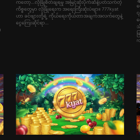
ကတော့…လုံခြုံစိတ်ချရမှု အမြင့်ဆုံးပိုက်ဆံနဲ့ပတ်သက်တဲ့
ပ
ကိစ္စတွေမှာ လုံခြုံရေးက အရေးကြီးဆုံးပဲဗျာ။ 777kyat
၎
ဟာ ခင်ဗျားတို့ရဲ့ ကိုယ်ရေးကိုယ်တာအချက်အလက်တွေနဲ့
လ
ငွေကြေးဆိုင်ရာ…
သ
၊
ဖ
r