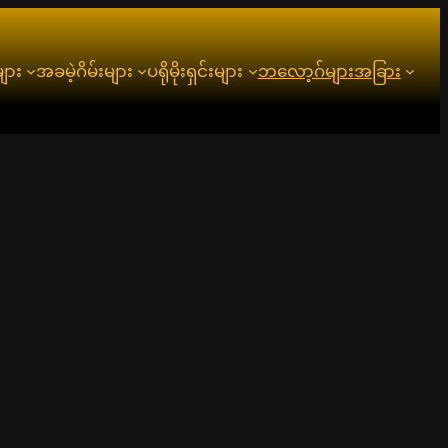
ျား
အခမဲ့ဂိမ်းများ
ပရိုမိုးရှင်းများ
ဘလော့ဂ်များ
အခြား