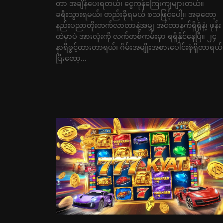
တာ အချိန်ပေးရတယ်၊ ငွေကုန်ကြေးကျများတယ်။
ခရီးသွားရမယ်၊ တည်းခိုရမယ် စသဖြင့်ပေါ့။ အခုတော့
နည်းပညာတိုးတက်လာတာနဲ့အမျှ အင်တာနက်ရှိရုံနဲ့၊ ဖုန်း
ထဲမှာပဲ အားလုံးကို လက်တစ်ကမ်းမှာ ရရှိနိုင်နေပြီ။ ၂၄
နာရီဖွင့်ထားတာရယ်၊ ဂိမ်းအမျိုးအစားပေါင်းစုံရှိတာရယ်
ပြီးတော့…