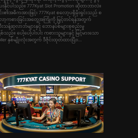
ေးနိုင်ပါသည်။ 777Kyat Slot Promotion ဆိုတာဘာလဲ။
င်း၏အဓိကအားဖြင့်၊ 777Kyat စလော့ပရိုမိုးရှင်းသည် စ
ော့ကစားခြင်းအတွေ့အကြုံကို မြှင့်တင်ရန်အတွက်
ီးသန့်ဆုလာဘ်များနှင့် ဘောနပ်စ်များစုစည်းမှု
ြစ်သည်။ ပေါ့ပေါ့ပါးပါး ကစားသူများနှင့် မြင့်မားသော
oller နှစ်မျိုးလုံးအတွက် ဒီဇိုင်းထုတ်ထားပြီး၊…