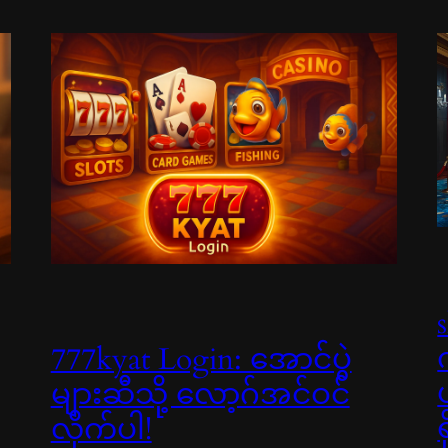
777kyat Login: အောင်ပွဲ
များဆီသို့ လော့ဂ်အင်ဝင်
လိုက်ပါ!