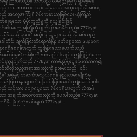
ရေးကြီးပါသည်။ သင်သည် လမ်းညွှန်မှုကို ရှာဖွေနေ
ည့် ကစားသမားအသစ် သို့မဟုတ် အကူအညီလိုအပ်နေ
ည့် အတွေ့အကြုံရှိ ဂိမ်းကစားသူဖြစ်စေ၊ ယုံကြည်
ိတ်ချရသော ပံ့ပိုးကူညီမှုကို ရယူခြင်းဖြင့်
င်၏အတွေ့အကြုံကို ပျက်ပြားစေနိုင်သည်။ 777kyat
ာစီနိုသည် ၎င်း၏အသုံးပြုသူများသည် လိုအပ်သည့်
ခါတိုင်း ချက်ခြင်းထိရောက်ပြီး ဖော်ရွေသော Support
ျားရရှိစေရန်အတွက် ထူးခြားသောဖောက်သည်
န်ဆောင်မှု၏တန်ဖိုးကို နားလည်ပါသည်။ ဤပြည့်စုံသော
မ်းညွှန်ချက်သည် 777kyat ကာစီနိုပံ့ပိုးမှုနှင့်ပတ်သက်၍
င်သိလိုသည့်အရာအားလုံးကို စူးစမ်းသည်။ ၎င်း
ို့၏အဖွဲ့နှင့် အဆက်အသွယ်ရရန် နည်းလမ်းမျိုးစုံမှ
ာမန်ပြဿနာများကို ဖြေရှင်းခြင်းအထိ၊ ဤဆောင်းပါး
ည် သင့်အား ချောမွေ့သော ဂိမ်းခရီးအတွက် လိုအပ်
ော အချက်အလက်အားလုံးကို ပေးပါသည်။ 777kyat
ာစီနို- ခြုံငုံသုံးသပ်ချက် 777kyat…