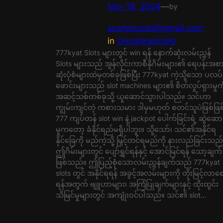
Nov 18, 2024
—
by
scarletundo@gmail.com
in
Uncategorized
777kyat Slots များတွင် win ရန် နောက်ဆုံးလမ်းညွှန်
Slots များသည် အွန်လိုင်းကာစီနိုဂိမ်းများ၏ ရေပန်းအစ
ဆုံးပုံစံများထဲမှတစ်ခုဖြစ်ပြီး 777kyat ကဲ့သို့သော ပလပ်
ဖောင်းများသည် slot machines များ၏ စိတ်လှုပ်ရှားမှုကိ
အဆင့်သစ်တစ်ခုသို့ ယူဆောင်သွားပါသည်။ သင်ဟာ
ကျွမ်းကျင်တဲ့ ကစားသမား ဒါမှမဟုတ် စတင်သူပဲဖြစ်ဖြစ
777 ကျပ်တန် slot win နဲ့ jackpot ပေါက်ခြင်းရဲ့ ဆွဲဆော
မှုကတော့ ခံနိုင်ရည်မရှိပါဘူး။ သို့သော်၊ သင်၏အနိုင်ရ
နိုင်ခြေကို မည်ကဲ့သို့ မြှင့်တင်ရမည်ကို နားလည်ခြင်းသည်
ဤဂိမ်းများတွင် ပျော်ရွှင်ရန်နှင့် အောင်မြင်ရန် သော့ချက်
ဖြစ်သည်။ ဤပြည့်စုံသောလမ်းညွှန်ချက်သည် 777kyat
slots တွင် အနိုင်ရရန် အခွင့်အလမ်းများကို တိုးမြင့်လာစ
ရန်အတွက် ဗျူဟာများ၊ အကြံပြုချက်များနှင့် ထိုးထွင်း
သိမြင်မှုများတွင် အကျုံးဝင်ပါသည်။ သင်၏ slot…