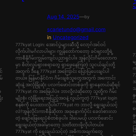
Aug 14, 2025
—
by
scarletundo@gmail.com
in
Uncategorized
777kyat Login: အောင်ပွဲများဆီသို့ လော့ဂ်အင်ဝင်
လိုက်ပါ!မင်္ဂလာပါဗျာ၊ ကျွန်တော်ကတော့ ခင်ဗျားတို့ရဲ့
7
ကာစီနိုဂိမ်းကျွမ်းကျင်ပညာရှင်ပါ။ အွန်လိုင်းဂိမ်းလောက
မ
မှာ စိတ်လှုပ်ရှားစရာတွေ ရှာဖွေနေကြတဲ့ သူငယ်ချင်းတို့
က
င်
အတွက် ဒီနေ့ 777kyat အကြောင်း ပြောပြပေးချင်ပါ
7
မ်
တယ်။ မြန်မာနိုင်ငံက ဂိမ်းချစ်သူတွေအတွက် အကောင်း
အ
ဆုံးနဲ့ အလုံခြုံဆုံး ပလက်ဖောင်းတစ်ခုကို ရှာနေတယ်ဆိုရင်
သ
ာ
777kyat က အဖြေပါပဲ။ ဘာလို့လဲဆိုတော့ သူတို့က ဂိမ်း
န
ီး
မျိုးစုံ၊ လုံခြုံရေးအပြည့်အဝနဲ့ လွယ်ကူတဲ့ 777kyat login
က
စနစ်ကို ပေးထားလို့ပါ။777kyat က ဘာလို့ ရွေးချယ်သင့်
ဖ
လဲ?အွန်လိုင်းကာစီနိုဆိုတာ အခုနောက်ပိုင်း ခေတ်စားလာ
န
တဲ့ ဖျော်ဖြေရေးပုံစံတစ်ခုပါ။ ဒါပေမယ့် ပလက်ဖောင်း
အ
ရွေးချယ်တဲ့အခါမှာတော့ သတိထားဖို့လိုပါတယ်။
ဖ
777kyat ကို ရွေးချယ်သင့်တဲ့ အဓိကအချက်တွေ
ရ