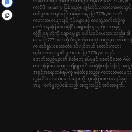
အကောင်းဆုံး ကစားသမားများထဲမှတစ်ခုမှာ 777kyat
ကာစီနို Industry ဖြစ်သည်။ အွန်လိုင်းလောင်းကစားတွင်
ထင်ရှားသောနာမည်တစ်ခုအနေဖြင့် 777kyat သည်
ကစားသမားများနှင့် ဂိမ်းများနှင့် ထိတွေ့ဆက်ဆံပုံကို
တော်လှန်ပြောင်းလဲခဲ့ပြီး ဖျော်ဖြေမှု၊ နည်းပညာနှင့်
လုံခြုံရေးတို့ကို ချောမွေ့စွာ ပေါင်းစပ်ပေးထားသည်။ ဒါ
ပေမယ့် 777kyat ကို ဒီလူစည်ကားတဲ့ ကဏ္ဍမှာ ဘယ်အ
က ထင်ရှားစေတာလဲ။ ဒစ်ဂျစ်တယ် လောင်းကစား
ထွန်းကားလာမှု၏ မူလအစဖြင့် 777kyat သည်
ဖောက်သည်များ၏ စိတ်ကျေနပ်မှုနှင့် ခေတ်မီသော ဂိမ်း
ကစားခြင်းအတွေ့အကြုံများကို အာရုံစိုက်ခြင်းဖြင့် အထူး
အခွင့်အရေးတစ်ရပ်ကို ဖန်တီးခဲ့သည်။ ကစားသမားများ
အွန်လိုင်းပလက်ဖောင်းများသို့ ကူးပြောင်းလာသည်နှင့်
အမျှ၊ စက်မှုလုပ်ငန်းသည် အထူးသဖြင့် အင်တာနက်…