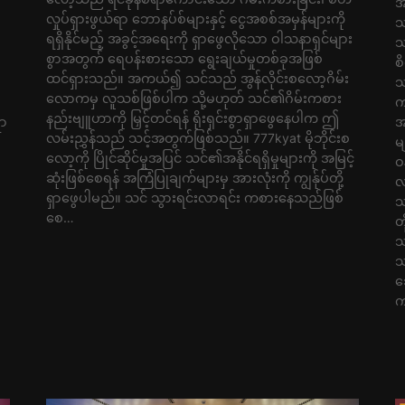
အ
လှုပ်ရှားဖွယ်ရာ ဘောနပ်စ်များနှင့် ငွေအစစ်အမှန်များကို
သ
ရရှိနိုင်မည့် အခွင့်အရေးကို ရှာဖွေလိုသော ဝါသနာရှင်များ
သ
စွာအတွက် ရေပန်းစားသော ရွေးချယ်မှုတစ်ခုအဖြစ်
စ
ထင်ရှားသည်။ အကယ်၍ သင်သည် အွန်လိုင်းစလော့ဂိမ်း
သ
လောကမှ လူသစ်ဖြစ်ပါက သို့မဟုတ် သင်၏ဂိမ်းကစား
က
နည်းဗျူဟာကို မြှင့်တင်ရန် ရိုးရှင်းစွာရှာဖွေနေပါက ဤ
ရာ
အ
လမ်းညွှန်သည် သင့်အတွက်ဖြစ်သည်။ 777kyat မိုဘိုင်းစ
မ
လော့ကို ပြိုင်ဆိုင်မှုအပြင် သင်၏အနိုင်ရရှိမှုများကို အမြင့်
ဝ
ဆုံးဖြစ်စေရန် အကြံပြုချက်များမှ အားလုံးကို ကျွန်ုပ်တို့
လ
ရှာဖွေပါမည်။ သင် သွားရင်းလာရင်း ကစားနေသည်ဖြစ်
သ
စေ…
တ
သ
သ
သ
က