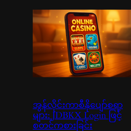
အွန်လိုင်းကာစီနိုပျော်စရာ
များ: JDBKX Login ဖြင့်
စတင်ကစားခြင်း