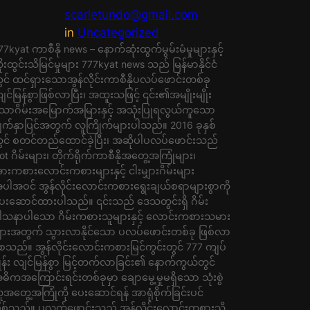
scarletundo@gmail.com
in
Uncategorized
77kyat ကာစီနို news – နောက်ဆုံးထွက်မွမ်းမံမှုများနှင့်
ိုးထွင်းသိမြင်မှုများ 777kyat news သည် မြန်မာနိုင်ငံ
ွင် ထင်ရှားသောအွန်လိုင်းကာစီနိုပလပ်ဖောင်းတစ်ခု
ျင်မြန်စွာဖြစ်လာပြီး၊ အထူးသဖြင့် ၎င်း၏အမျိုးမျိုး
ောဂိမ်းအမြောက်အမြားနှင့် အသုံးပြုရလွယ်ကူသော
ျက်နှာပြင်အတွက် လူကြိုက်များပါသည်။ 2016 ခုနှစ်
ွင် စတင်တည်ထောင်ခဲ့ပြီး၊ အဆိုပါပလပ်ဖောင်းသည်
lot ဂိမ်းများ၊ တိုက်ရိုက်ကာစီနိုအတွေ့အကြုံများ၊
ားကစားလောင်းကစားများနှင့် ငါးမျှားဂိမ်းများ
ပါအဝင် အွန်လိုင်းလောင်းကစားရွေးချယ်စရာများစွာကို
ေးဆောင်ထားပါသည်။ ၎င်းသည် ဒေသတွင်းရှိ ဂိမ်း
ါသနာပါသော ဂိမ်းကစားသူများနှင့် လောင်းကစားသမား
ျားအတွက် သွားလာနိုင်သော ပလပ်ဖောင်းတစ်ခု ဖြစ်လာ
ေသည်။ အွန်လိုင်းလောင်းကစားမြင်ကွင်းတွင် 777 ကျပ်
ှုန်း လျင်မြန်စွာ မြင့်တက်လာခြင်း၏ နောက်ကွယ်တွင်
ဓိကအကြောင်းရင်းတစ်ခုမှာ ချောမွေ့မှုမရှိသော သုံးစွဲ
ူအတွေ့အကြုံကို ပေးဆောင်ရန် အာရုံစိုက်ခြင်းပင်
ြစ်သည်။ ပလက်ဖောင်းသည် အွန်လိုင်းလောင်းကစားသို့