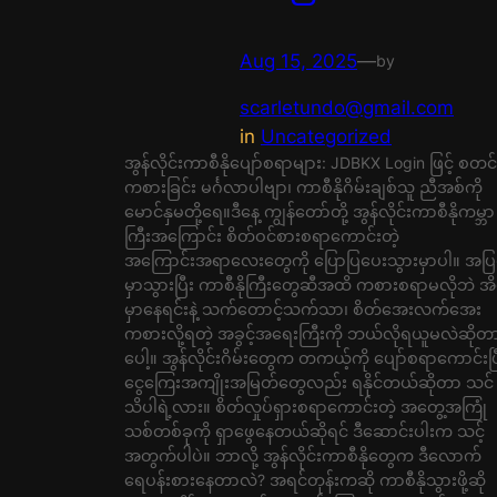
Aug 15, 2025
—
by
scarletundo@gmail.com
in
Uncategorized
အွန်လိုင်းကာစီနိုပျော်စရာများ: JDBKX Login ဖြင့် စတင်
ကစားခြင်း မင်္ဂလာပါဗျာ၊ ကာစီနိုဂိမ်းချစ်သူ ညီအစ်ကို
မောင်နှမတို့ရေ။ဒီနေ့ ကျွန်တော်တို့ အွန်လိုင်းကာစီနိုကမ္ဘာ
ကြီးအကြောင်း စိတ်ဝင်စားစရာကောင်းတဲ့
အကြောင်းအရာလေးတွေကို ပြောပြပေးသွားမှာပါ။ အပြ
မှာသွားပြီး ကာစီနိုကြီးတွေဆီအထိ ကစားစရာမလိုဘဲ အိ
မှာနေရင်းနဲ့ သက်တောင့်သက်သာ၊ စိတ်အေးလက်အေး
ကစားလို့ရတဲ့ အခွင့်အရေးကြီးကို ဘယ်လိုရယူမလဲဆိုတ
ပေါ့။ အွန်လိုင်းဂိမ်းတွေက တကယ့်ကို ပျော်စရာကောင်းပြ
ငွေကြေးအကျိုးအမြတ်တွေလည်း ရနိုင်တယ်ဆိုတာ သင်
သိပါရဲ့လား။ စိတ်လှုပ်ရှားစရာကောင်းတဲ့ အတွေ့အကြုံ
သစ်တစ်ခုကို ရှာဖွေနေတယ်ဆိုရင် ဒီဆောင်းပါးက သင့်
အတွက်ပါပဲ။ ဘာလို့ အွန်လိုင်းကာစီနိုတွေက ဒီလောက်
ရေပန်းစားနေတာလဲ? အရင်တုန်းကဆို ကာစီနိုသွားဖို့ဆို