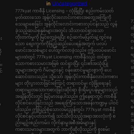
in
Uncategorized
777kyat ကာစီနို Licensing – လုံခြုံပြီး စည်းကမ်းသတ်
မှတ်ထားသော အွန်လိုင်းလောင်းကစားအတွေ့အကြုံကို
7
သေချာစေခြင်း အွန်လိုင်းလောင်းကစားလုပ်ငန်းသည် လွန်
ထ
ခဲ့သည့်ဆယ်စုနှစ်များအတွင်း သိသာထင်ရှားသော
တ
တိုးတက်မှုကို မြင်တွေ့ခဲ့ရပြီး စဉ်ဆက်မပြတ်ချဲ့ထွင်နေ
ား
လ
သော စျေးကွက်ကိုဖြည့်ဆည်းပေးရန်အတွက် ပလပ်
သ
ဖောင်းအသစ်များ ပေါ်ထွက်လာခဲ့သည်။ ဤပလပ်ဖောင်း
ု
မ
များထဲတွင် 777kyat Licensing ကာစီနိုသည် ထင်ရှား
တ
သောကစားသမားအဖြစ် ထင်ရှားပြီး ၎င်း၏အသုံးပြု
်၊
s
သူများအတွက် ဂိမ်းများနှင့် ဝန်ဆောင်မှုများစွာကို ပေး
င်
အ
ဆောင်ထားသည်။ သို့သော် အွန်လိုင်းကာစီနိုလောင်းကစား
အ
များ တိုးပွားလာခြင်းကြောင့် တရားဝင်မှု၊ လုံခြုံရေးနှင့်
ပ
တရားမျှတသောကစားခြင်းဆိုင်ရာ စိုးရိမ်ပူပန်မှုများသည်
ဝ
အချိန်တိုင်းတွင် မြင့်မားနေပါသည်။ ဤနေရာတွင် ကာစီနို
မ
လိုင်စင်ပေးခြင်းသည် အရေးကြီးသောအခန်းကဏ္ဍမှ ပါဝင်
ေ
စ
ပါသည်။ ဤပြည့်စုံသောလမ်းညွှန်တွင်၊ 777kyat ကာစီနို
န
လိုင်စင်နှင့်ပတ်သက်၍ သင်သိလိုသည့်အရာအားလုံးကို စ
အ
ည်းမျဥ်းစည်းကမ်း၊ လိုက်နာမှုအစီအမံများနှင့်
သ
ကစားသမားများအတွက် ဘာကိုဆိုလိုသည်ကို စူးစမ်း
ဖ